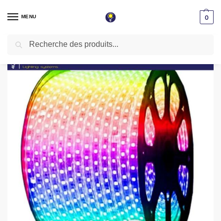
MENU
0
Recherche
Accueil
Tube light & Guirlande
Rouleau tube light 5050 rgb multicouleur 100m
/
/