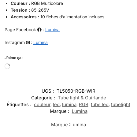
Couleur :
RGB Multicolore
Tension :
85-265V
Accessoires :
10 fiches d’alimentation incluses
Page Facebook
:
Lumina
Instagram
:
Lumina
J’aime ça :
UGS :
TL5050-RGB-WIR
Catégorie :
Tube light & Guirlande
Étiquettes :
couleur
,
led
,
lumina
,
RGB
,
tube led
,
tubelight
Marque :
Lumina
Marque :
Lumina