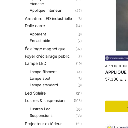
étanche
Applique intérieur
(47)
Armature LED industrielle
(6)
Dalle carre
(14)
Apparent
(6)
Encastrable
(7)
Éclairage magnétique
(97)
Foyer d'éclairage public
(7)
Lampe LED
(19)
APPLIQUE IN
Lampe filament
APPLIQUE
(4)
Lampe spot
57,300
د.ت
(8)
Lampe standard
(6)
Led Solaire
(21)
Lustres & suspensions
(105)
Lustres Led
(65)
Suspensions
(38)
Projecteur extérieur
(21)