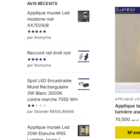
AVIS RÉCENTS
Applique murale Led
moderne noir
XX7029/B
par Anonyme
Raccord rail droit noir
par Anonyme
Spot LED Encastrable
Mural Rectangulaire
3W Blanc 3000K
contre marche 705S WH
APPLIQUE LE
Applique le
lumière as
par Skander BENSLIMANE
70,000
د.ت
Applique murale Led
​M'av
20W Etanche IP65
Lumière Jaune (