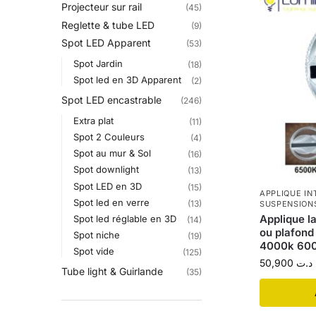
Projecteur sur rail
(45)
Reglette & tube LED
(9)
Spot LED Apparent
(53)
Spot Jardin
(18)
Spot led en 3D Apparent
(2)
Spot LED encastrable
(246)
Extra plat
(11)
Spot 2 Couleurs
(4)
Spot au mur & Sol
(16)
Spot downlight
(13)
Spot LED en 3D
(15)
APPLIQUE IN
Spot led en verre
(13)
SUSPENSION
Applique l
Spot led réglable en 3D
(14)
ou plafon
Spot niche
(19)
4000k 600
Spot vide
(125)
50,900
د.ت
Tube light & Guirlande
(35)