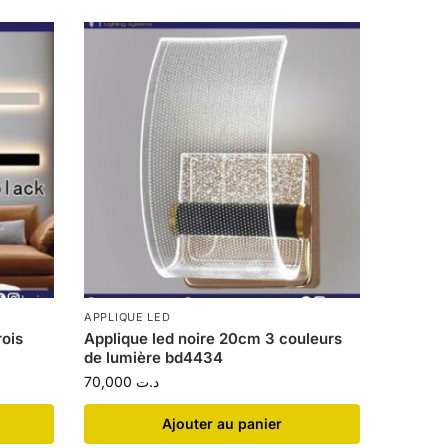
APPLIQUE LED
rois
Applique led noire 20cm 3 couleurs
de lumière bd4434
70,000
د.ت
Ajouter au panier