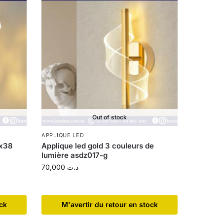
Out of stock
APPLIQUE LED
ax38
Applique led gold 3 couleurs de
lumière asdz017-g
70,000
د.ت
ock
​M'avertir du retour en stock