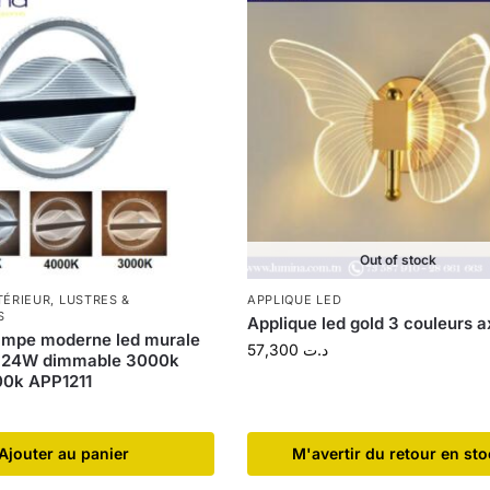
Out of stock
TÉRIEUR
,
LUSTRES &
APPLIQUE LED
S
Applique led gold 3 couleurs 
ampe moderne led murale
57,300
د.ت
d 24W dimmable 3000k
0k APP1211
Ajouter au panier
​M'avertir du retour en st