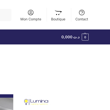
herche
Mon Compte
Boutique
Contact
0,000
د.ت
0