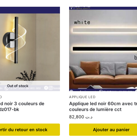
Out of stock
D
APPLIQUE LED
d noir 3 couleurs de
Applique led noir 60cm avec t
dz017-bk
couleurs de lumière cct
82,800
د.ت
ertir du retour en stock
Ajouter au panier