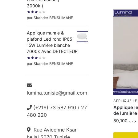
3000k )
par Skander BENSLIMANE
Applique murale &
plafond Led rond IP65
15W Lumière blanche
7000k Avec DETECTEUR
par Skander BENSLIMANE
lumina.tunisie@gmail.com
APPLIQUE LE
Applique l
(+216) 73 587 910 / 27
de lumière
480 220
89,100
د.ت
Rue Avicenne Ksar-
hellal 5070 Tunisie