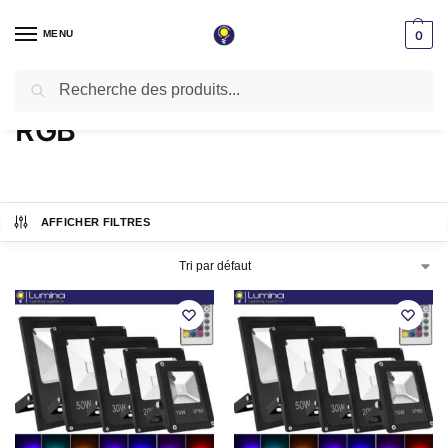
MENU
0
Recherche
Accueil
Produits identifiés “RGB”
/
RGB
AFFICHER FILTRES