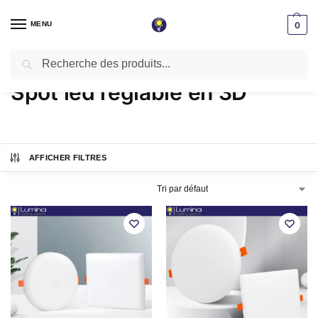
MENU
0
Recherche
Accueil
Spot LED encastrable
Spot led réglable en 3D
/
/
Spot led réglable en 3D
AFFICHER FILTRES