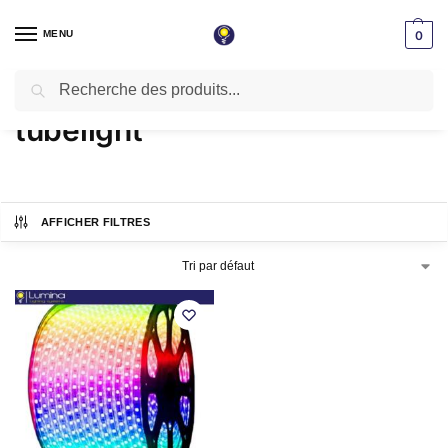
MENU
0
Recherche
Accueil
Produits identifiés “tubelight”
/
tubelight
AFFICHER FILTRES