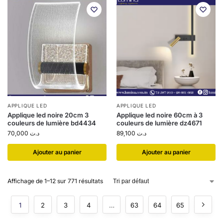
APPLIQUE LED
APPLIQUE LED
Applique led noire 20cm 3
Applique led noire 60cm à 3
couleurs de lumière bd4434
couleurs de lumière dz4671
70,000
د.ت
89,100
د.ت
Ajouter au panier
Ajouter au panier
Affichage de 1–12 sur 771 résultats
1
2
3
4
…
63
64
65