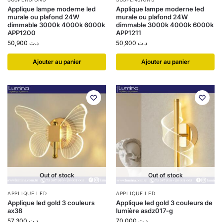
Applique lampe moderne led
Applique lampe moderne led
murale ou plafond 24W
murale ou plafond 24W
dimmable 3000k 4000k 6000k
dimmable 3000k 4000k 6000k
APP1200
APP1211
50,900
د.ت
50,900
د.ت
Ajouter au panier
Ajouter au panier
Out of stock
Out of stock
APPLIQUE LED
APPLIQUE LED
Applique led gold 3 couleurs
Applique led gold 3 couleurs de
ax38
lumière asdz017-g
57,300
د.ت
70,000
د.ت