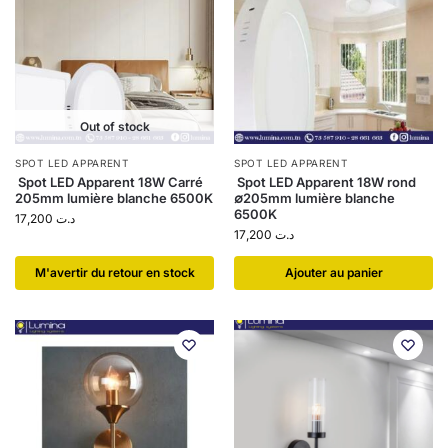
Out of stock
SPOT LED APPARENT
SPOT LED APPARENT
Spot LED Apparent 18W Carré
Spot LED Apparent 18W rond
205mm lumière blanche 6500K
∅205mm lumière blanche
6500K
17,200
د.ت
17,200
د.ت
​M'avertir du retour en stock
Ajouter au panier