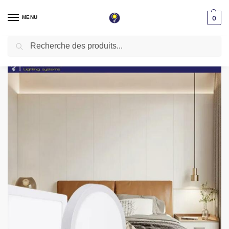
MENU
0
Recherche
Accueil
Spot LED Apparent
Spot LED Apparent 18W Carré 205mm lumière blanche 6500K
/
/