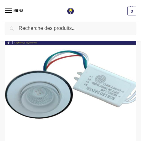
MENU
0
Recherche
Accueil
Spot LED encastrable
Spot niche
Spot niche led rond encastrable 3w jaune 3000k ø48mm
/
/
/