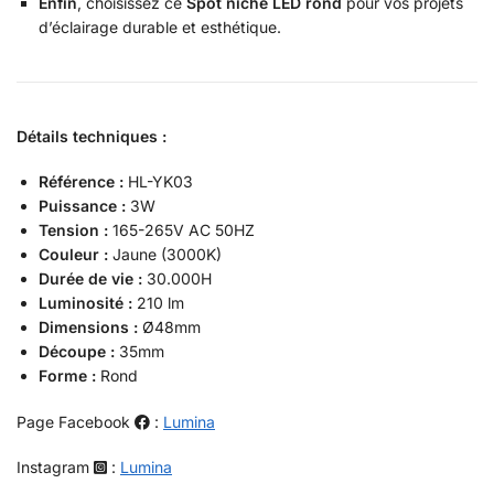
Enfin
, choisissez ce
Spot niche LED rond
pour vos projets
d’éclairage durable et esthétique.
Détails techniques :
Référence :
HL-YK03
Puissance :
3W
Tension :
165-265V AC 50HZ
Couleur :
Jaune (3000K)
Durée de vie :
30.000H
Luminosité :
210 lm
Dimensions :
Ø48mm
Découpe :
35mm
Forme :
Rond
Page Facebook
:
Lumina
Instagram
:
Lumina