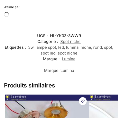
J’aime ça :
UGS :
HL-YK03-3WWR
Catégorie :
Spot niche
Étiquettes :
3w
,
lampe spot
,
led
,
lumina
,
niche
,
rond
,
spot
,
spot led
,
spot niche
Marque :
Lumina
Marque :
Lumina
Produits similaires