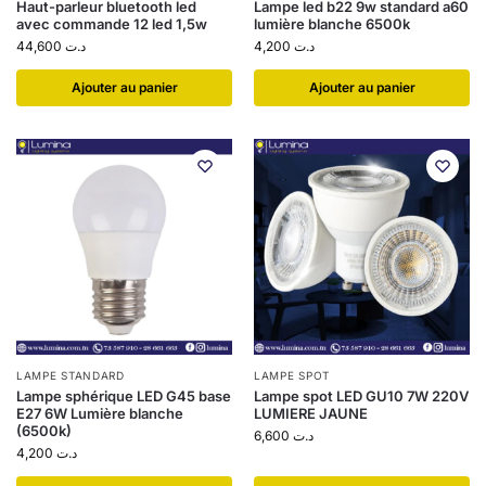
Haut-parleur bluetooth led
Lampe led b22 9w standard a60
avec commande 12 led 1,5w
lumière blanche 6500k
44,600
د.ت
4,200
د.ت
Ajouter au panier
Ajouter au panier
LAMPE STANDARD
LAMPE SPOT
Lampe sphérique LED G45 base
Lampe spot LED GU10 7W 220V
E27 6W Lumière blanche
LUMIERE JAUNE
(6500k)
6,600
د.ت
4,200
د.ت