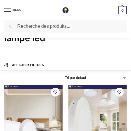
MENU
0
Recherche
Accueil
Produits identifiés “lampe led”
/
lampe led
AFFICHER FILTRES