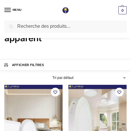
MENU
0
Recherche
Accueil
Produits identifiés “apparent”
/
apparent
AFFICHER FILTRES