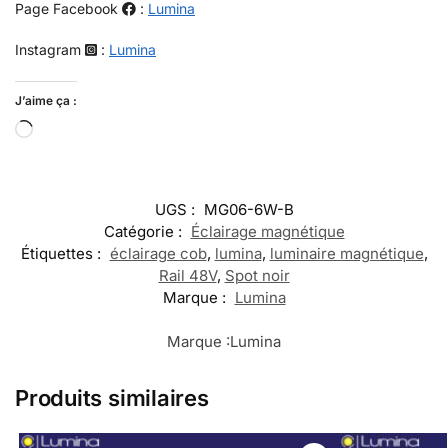
Page Facebook
:
Lumina
Instagram
:
Lumina
J’aime ça :
UGS :
MG06-6W-B
Catégorie :
Éclairage magnétique
Étiquettes :
éclairage cob
,
lumina
,
luminaire magnétique
,
Rail 48V
,
Spot noir
Marque :
Lumina
Marque :
Lumina
Produits similaires