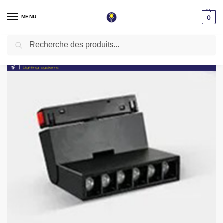
MENU
0
Recherche
Accueil
Éclairage magnétique
Eclairage magnétique apparent Folder cob 6w noir 4000k 48v
/
/