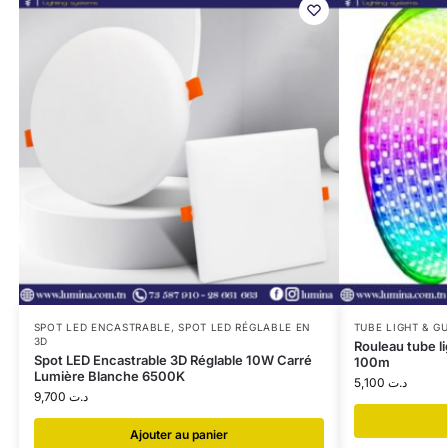
SPOT LED ENCASTRABLE
,
SPOT LED RÉGLABLE EN
TUBE LIGHT & G
3D
Rouleau tube l
Spot LED Encastrable 3D Réglable 10W Carré
100m
Lumière Blanche 6500K
5,100
د.ت
9,700
د.ت
Ajouter au panier