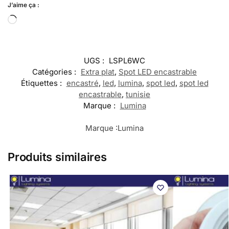
J’aime ça :
UGS :
LSPL6WC
Catégories :
Extra plat
,
Spot LED encastrable
Étiquettes :
encastré
,
led
,
lumina
,
spot led
,
spot led
encastrable
,
tunisie
Marque :
Lumina
Marque :
Lumina
Produits similaires