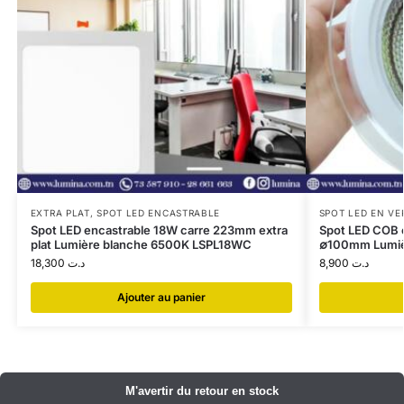
EXTRA PLAT
,
SPOT LED ENCASTRABLE
SPOT LED EN VE
Spot LED encastrable 18W carre 223mm extra
Spot LED COB 
plat Lumière blanche 6500K LSPL18WC
∅100mm Lumiè
18,300
د.ت
8,900
د.ت
Ajouter au panier
​M'avertir du retour en stock