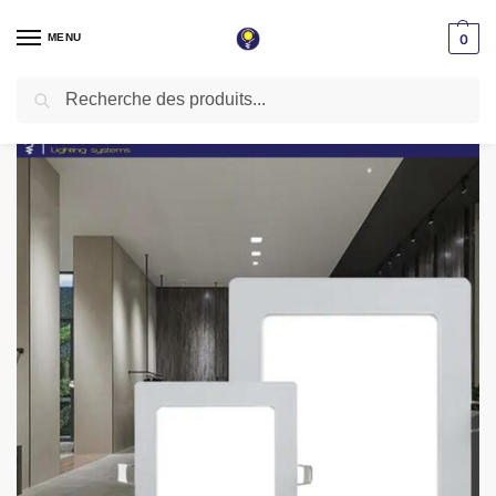
MENU
0
Recherche
Accueil
Spot LED encastrable
Extra plat
Spot LED encastrable 6W carre 120mm extra plat Lumière blanche 6500K LSPL6WC
/
/
/