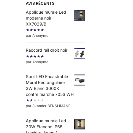
AVIS RÉCENTS
Applique murale Led
moderne noir
XX7029/B
par Anonyme
Raccord rail droit noir
par Anonyme
Spot LED Encastrable
Mural Rectangulaire
3W Blanc 3000K
contre marche 705S WH
par Skander BENSLIMANE
Applique murale Led
20W Etanche IP65
Lumière Jaune (