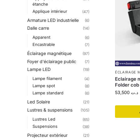
étanche
Applique intérieur
(47)
Armature LED industrielle
(6)
Dalle carre
(14)
Apparent
(6)
Encastrable
(7)
Éclairage magnétique
(97)
Foyer d'éclairage public
(7)
Lampe LED
(19)
ÉCLAIRAGE 
Lampe filament
Eclairage 
(4)
Folder cob
Lampe spot
(8)
53,500
د.ت
Lampe standard
(6)
Led Solaire
(21)
Lustres & suspensions
(105)
Lustres Led
(65)
Suspensions
(38)
Projecteur extérieur
(21)