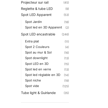
Projecteur sur rail
(45)
Reglette & tube LED
(9)
Spot LED Apparent
(53)
Spot Jardin
(18)
Spot led en 3D Apparent
(2)
Spot LED encastrable
(246)
Extra plat
(11)
Spot 2 Couleurs
(4)
Spot au mur & Sol
(16)
Spot downlight
(13)
Spot LED en 3D
(15)
Spot led en verre
(13)
Spot led réglable en 3D
(14)
Spot niche
(19)
Spot vide
(125)
Tube light & Guirlande
(35)