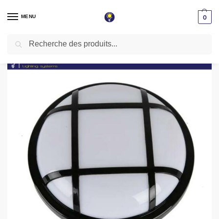
MENU
0
Recherche
Accueil
Applique LED
Applique extérieur étanche
Applique murale & plafond LED rond noir IP54 24W Lumière blanche (7000k)
/
/
/