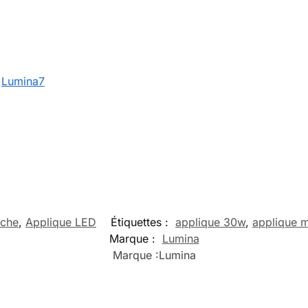
:
Lumina7
nche
,
Applique LED
Étiquettes :
applique 30w
,
applique m
Marque :
Lumina
Marque :
Lumina