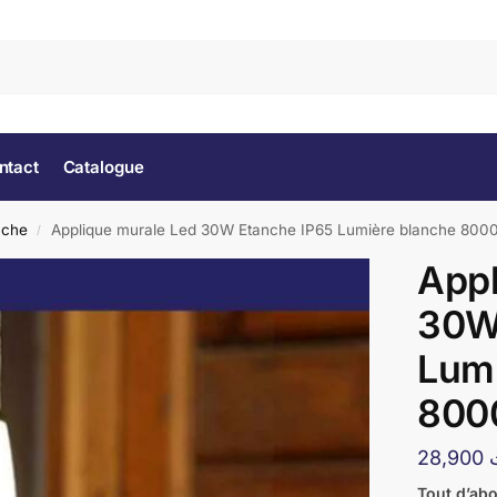
Rec
ntact
Catalogue
nche
Applique murale Led 30W Etanche IP65 Lumière blanche 800
/
Appl
30W
Lumi
800
28,900
Tout d’ab