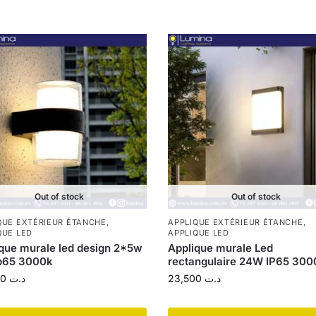
Out of stock
Out of stock
QUE EXTÉRIEUR ÉTANCHE
,
APPLIQUE EXTÉRIEUR ÉTANCHE
,
QUE LED
APPLIQUE LED
que murale led design 2*5w
Applique murale Led
ip65 3000k
rectangulaire 24W IP65 30
30,600
د.ت
23,500
د.ت