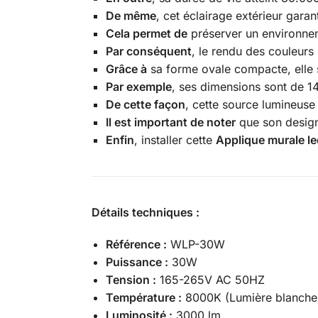
De même
, cet éclairage extérieur gara
Cela permet de
préserver un environne
Par conséquent
, le rendu des couleurs
Grâce à
sa forme ovale compacte, elle s
Par exemple
, ses dimensions sont de 
De cette façon
, cette source lumineuse
Il est important de noter
que son design 
Enfin
, installer cette
Applique murale l
Détails techniques :
Référence :
WLP-30W
Puissance :
30W
Tension :
165-265V AC 50HZ
Température :
8000K (Lumière blanche
Luminosité :
3000 lm