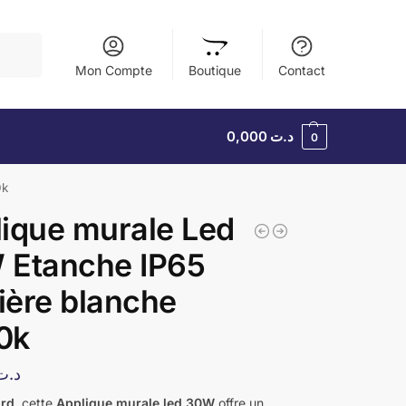
herche
Mon Compte
Boutique
Contact
0,000
د.ت
0
0k
ique murale Led
 Etanche IP65
ère blanche
0k
د.ت
ord
, cette
Applique murale led 30W
offre un