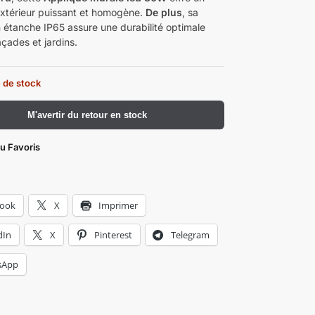
extérieur puissant et homogène.
De plus
, sa
 étanche IP65 assure une durabilité optimale
çades et jardins.
 de stock
​M'avertir du retour en stock
au Favoris
book
X
Imprimer
dIn
X
Pinterest
Telegram
sApp