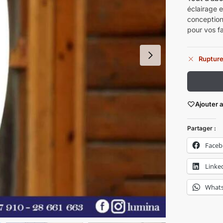
éclairage 
conception
pour vos fa
Rupture
Ajouter 
Partager :
Face
Linke
What