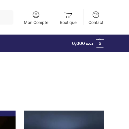
herche
Mon Compte
Boutique
Contact
0,000
د.ت
0