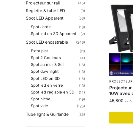
Projecteur sur rail
(45)
Reglette & tube LED
(9)
Spot LED Apparent
(53)
Spot Jardin
(18)
Spot led en 3D Apparent
(2)
Spot LED encastrable
(246)
Extra plat
(11)
Spot 2 Couleurs
(4)
Spot au mur & Sol
(16)
Spot downlight
(13)
Spot LED en 3D
(15)
PROJECTEUR
Spot led en verre
(13)
Projecteur
Spot led réglable en 3D
(14)
10W avec
Spot niche
(19)
45,800
د.ت
Spot vide
(125)
Tube light & Guirlande
(35)