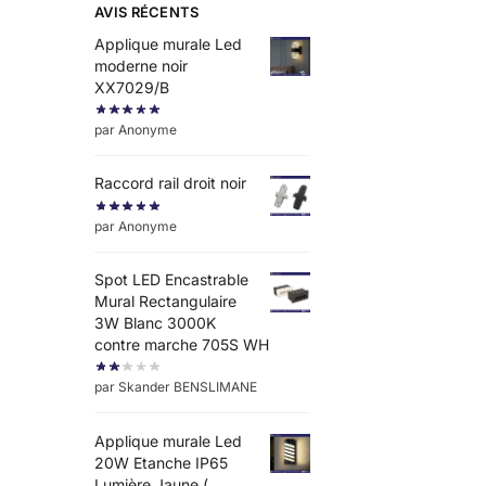
AVIS RÉCENTS
Applique murale Led
moderne noir
XX7029/B
par Anonyme
Raccord rail droit noir
par Anonyme
Spot LED Encastrable
Mural Rectangulaire
3W Blanc 3000K
contre marche 705S WH
par Skander BENSLIMANE
Applique murale Led
20W Etanche IP65
Lumière Jaune (