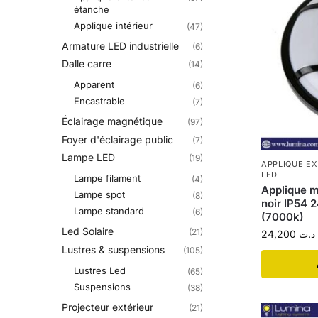
étanche
Applique intérieur
(47)
Armature LED industrielle
(6)
Dalle carre
(14)
Apparent
(6)
Encastrable
(7)
Éclairage magnétique
(97)
Foyer d'éclairage public
(7)
Lampe LED
(19)
APPLIQUE E
LED
Lampe filament
(4)
Applique m
Lampe spot
(8)
noir IP54 
Lampe standard
(6)
(7000k)
Led Solaire
(21)
24,200
د.ت
Lustres & suspensions
(105)
Lustres Led
(65)
Suspensions
(38)
Projecteur extérieur
(21)