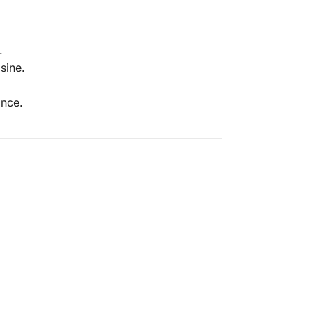
.
sine.
ance.