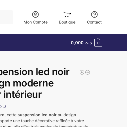
herche
Mon Compte
Boutique
Contact
0,000
د.ت
0
ension led noir
ign moderne
 intérieur
د.ت
ord
, cette
suspension led noir
au design
porte une touche décorative raffinée à votre
e plus
, elle offre trois modes de température de