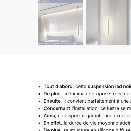
Tout d’abord
, cette
suspension led noi
De plus
, ce luminaire propose trois mod
Ensuite
, il convient parfaitement à un
Concernant
l’installation, ce lustre se
Ainsi
, ce dispositif garantit une excel
En effet
, la durée de vie moyenne atte
De plus
, sa structure en silicone diffu