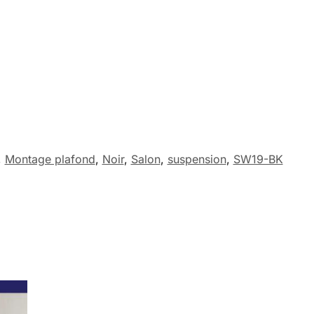
,
Montage plafond
,
Noir
,
Salon
,
suspension
,
SW19-BK