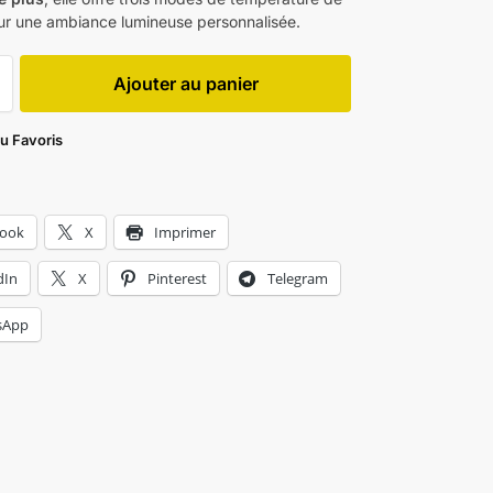
ur une ambiance lumineuse personnalisée.
Ajouter au panier
au Favoris
book
X
Imprimer
dIn
X
Pinterest
Telegram
sApp