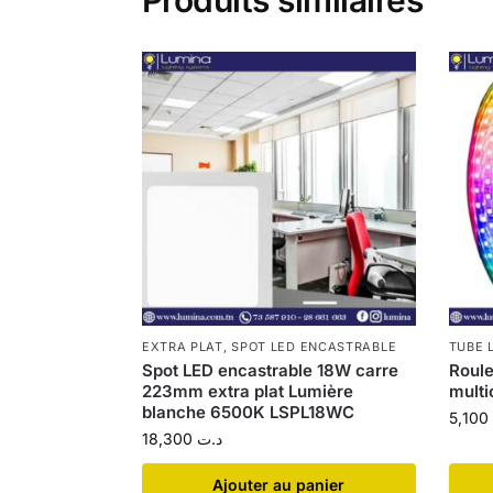
EXTRA PLAT
,
SPOT LED ENCASTRABLE
TUBE 
Spot LED encastrable 18W carre
Roule
223mm extra plat Lumière
multi
blanche 6500K LSPL18WC
5,100
18,300
د.ت
Ajouter au panier