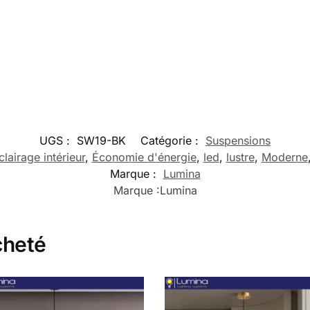
UGS :
SW19-BK
Catégorie :
Suspensions
clairage intérieur
,
Économie d'énergie
,
led
,
lustre
,
Moderne
Marque :
Lumina
Marque :
Lumina
cheté