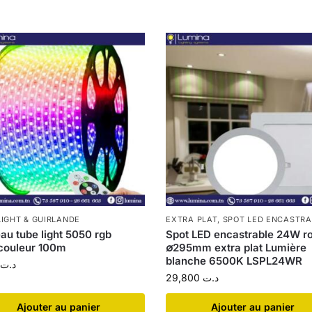
LIGHT & GUIRLANDE
EXTRA PLAT
,
SPOT LED ENCASTRA
au tube light 5050 rgb
Spot LED encastrable 24W r
couleur 100m
∅295mm extra plat Lumière
blanche 6500K LSPL24WR
د.ت
29,800
د.ت
Ajouter au panier
Ajouter au panier