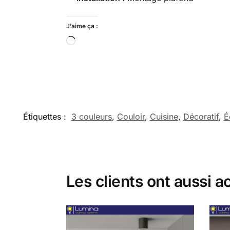
J’aime ça :
Étiquettes :
3 couleurs
,
Couloir
,
Cuisine
,
Décoratif
,
É
Les clients ont aussi a