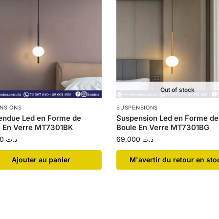
Out of stock
NSIONS
SUSPENSIONS
endue Led en Forme de
Suspension Led en Forme de
e En Verre MT7301BK
Boule En Verre MT7301BG
73,900
د.ت
69,000
د.ت
Ajouter au panier
​M'avertir du retour en sto