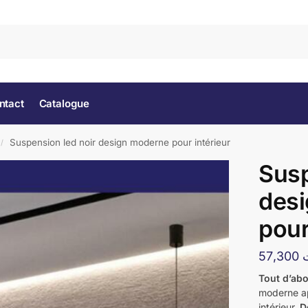
Rec
ntact
Catalogue
Suspension led noir design moderne pour intérieur
/
Susp
des
pour
57,300
Tout d’ab
moderne ap
intérieur.
D