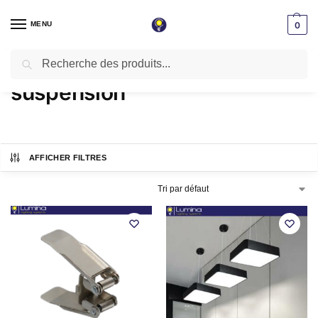
MENU
0
Recherche
Accueil
Produits identifiés “suspension”
/
suspension
AFFICHER FILTRES