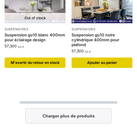
Out of stock
SUSPENSIONS
SUSPENSIONS
Suspension gu10 blanc 400mm
Suspension gu10 noire
pour éclairage design
cylindrique 400mm pour
plafond
57,300
د.ت
57,300
د.ت
​M'avertir du retour en stock
Ajouter au panier
Charger plus de produits