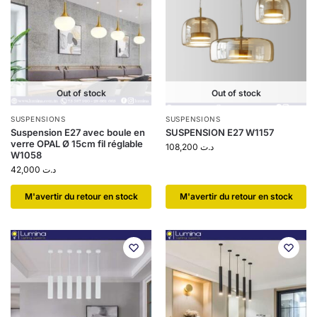
Out of stock
Out of stock
SUSPENSIONS
SUSPENSIONS
Suspension E27 avec boule en
SUSPENSION E27 W1157
verre OPAL Ø 15cm fil réglable
108,200
د.ت
W1058
42,000
د.ت
​M'avertir du retour en stock
​M'avertir du retour en stock