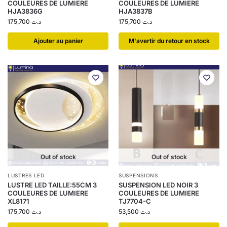
COULEURES DE LUMIERE
COULEURES DE LUMIERE
HJA3836G
HJA3837B
175,700
د.ت
175,700
د.ت
Ajouter au panier
​M'avertir du retour en stock
Out of stock
Out of stock
LUSTRES LED
SUSPENSIONS
LUSTRE LED TAILLE:55CM 3
SUSPENSION LED NOIR 3
COULEURES DE LUMIERE
COULEURES DE LUMIERE
XL8171
TJ7704-C
175,700
د.ت
53,500
د.ت