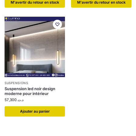
​M'avertir du retour en stock
​M'avertir du retour en stock
SUSPENSIONS
Suspension led noir design
moderne pour intérieur
57,300
د.ت
Ajouter au panier