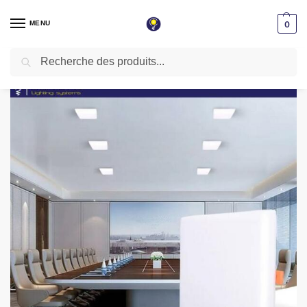
MENU
0
Recherche
Accueil
Spot LED encastrable
Spot led réglable en 3D
Spot Led Encastrable 3D Réglable 32W Carré Lumière Blanche 6500K
/
/
/