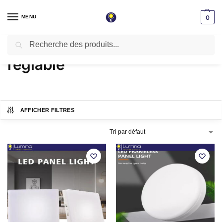
MENU
0
Recherche
Accueil
Produits identifiés “réglable”
/
réglable
AFFICHER FILTRES