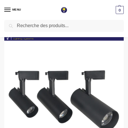
MENU
0
Recherche
Accueil
Projecteur sur rail
Projecteur sur rail noir led 10w lumière du jour 4000k
/
/