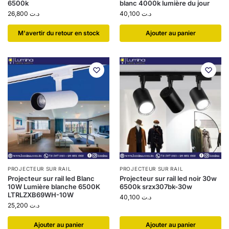
6500k
blanc 4000k lumière du jour
26,800
د.ت
40,100
د.ت
​M'avertir du retour en stock
Ajouter au panier
PROJECTEUR SUR RAIL
PROJECTEUR SUR RAIL
Projecteur sur rail led Blanc
Projecteur sur rail led noir 30w
10W Lumière blanche 6500K
6500k srzx307bk-30w
LTRLZXB69WH-10W
40,100
د.ت
25,200
د.ت
Ajouter au panier
Ajouter au panier