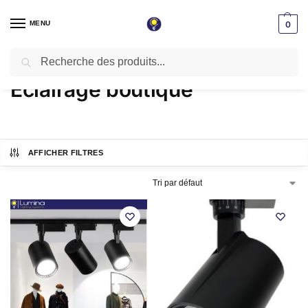
MENU
0
Recherche
Accueil
Produits identifiés “Éclairage boutique”
/
Éclairage boutique
AFFICHER FILTRES