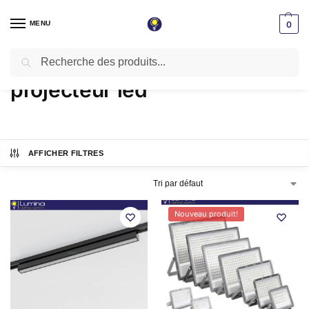
MENU
0
Recherche
Accueil
Produits identifiés “projecteur led”
/
projecteur led
AFFICHER FILTRES
Nouveau produit!