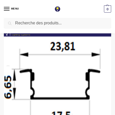
MENU
0
Recherche
Accueil
Éclairage magnétique
Profilé encastrable aluminium 3 mètres couleur naturelle pxg-115cb
/
/