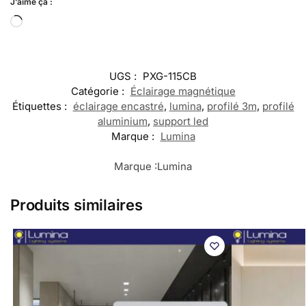
J’aime ça :
UGS :
PXG-115CB
Catégorie :
Éclairage magnétique
Étiquettes :
éclairage encastré
,
lumina
,
profilé 3m
,
profilé
aluminium
,
support led
Marque :
Lumina
Marque :
Lumina
Produits similaires