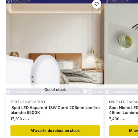
Out of stock
SPOT LED APPARENT
SPOT LED ENCA
Spot LED Apparent 18W Carré 205mm lumière
Spot Niche LED
blanche 6500K
46mm Lumière
17,200
د.ت
7,400
د.ت
​M'avertir du retour en stock
​M'av