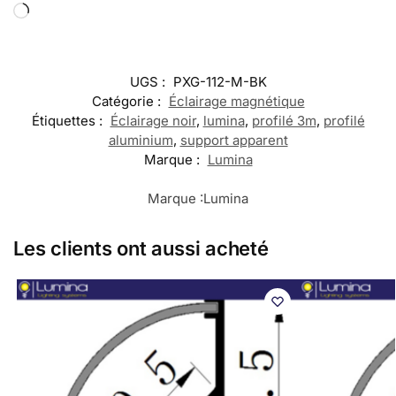
UGS :
PXG-112-M-BK
Catégorie :
Éclairage magnétique
Étiquettes :
Éclairage noir
,
lumina
,
profilé 3m
,
profilé
aluminium
,
support apparent
Marque :
Lumina
Marque :
Lumina
Les clients ont aussi acheté