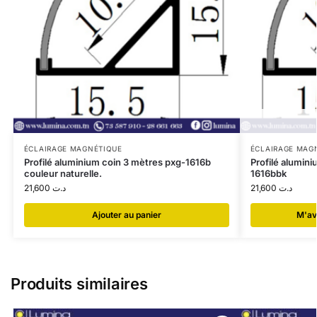
ÉCLAIRAGE MAGNÉTIQUE
ÉCLAIRAGE MAG
Profilé aluminium coin 3 mètres pxg-1616b
Profilé alumini
couleur naturelle.
1616bbk
21,600
د.ت
21,600
د.ت
Ajouter au panier
​M'av
Produits similaires