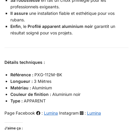
Sa robustesse
en fait un choix privilégié pour les
professionnels exigeants.
Il assure
une installation fiable et esthétique pour vos
rubans.
Enfin
, le
Profilé apparent aluminium noir
garantit un
résultat soigné pour vos projets.
Détails techniques :
Référence :
PXG-112M-BK
Longueur :
3 Mètres
Matériau :
Aluminium
Couleur de finition :
Aluminium noir
Type :
APPARENT
Page Facebook
:
Lumina
Instagram
:
Lumina
J’aime ça :