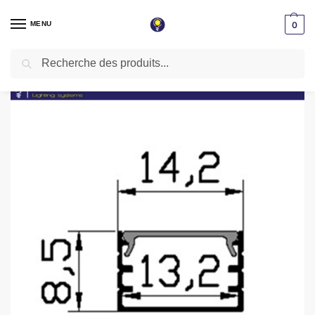
MENU
0
Recherche
Accueil
Éclairage magnétique
Profilé apparent aluminium noir 3 mètres
/
/