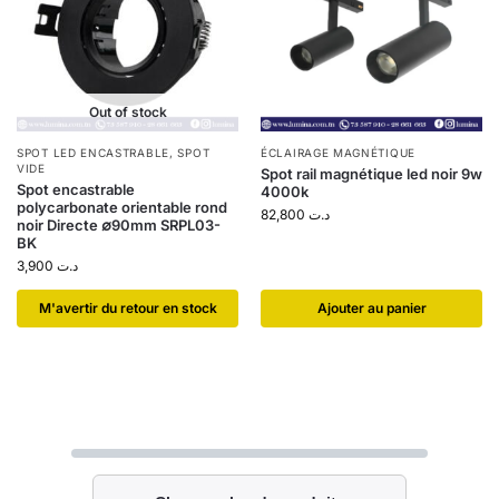
Out of stock
SPOT LED ENCASTRABLE
,
SPOT
ÉCLAIRAGE MAGNÉTIQUE
VIDE
Spot rail magnétique led noir 9w
Spot encastrable
4000k
polycarbonate orientable rond
82,800
د.ت
noir Directe ∅90mm SRPL03-
BK
3,900
د.ت
​M'avertir du retour en stock
Ajouter au panier