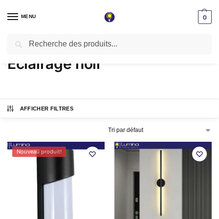
MENU
0
Recherche
Accueil
Produits identifiés “Éclairage noir”
/
Éclairage noir
AFFICHER FILTRES
Nouveau produit!