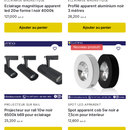
ÉCLAIRAGE MAGNÉTIQUE
ÉCLAIRAGE MAGNÉTIQUE
Eclairage magnétique apparent
Profilé apparent aluminium noir
led 20w forme l noir 4000k
3 mètres
121,000
د.ت
26,200
د.ت
Ajouter au panier
Ajouter au panier
Nouveau produit!
PROJECTEUR SUR RAIL
SPOT LED APPARENT
Projecteur sur rail 10w noir
Spot apparent cob 5w noir ø
6500k b69 pour eclairage
7,5cm pour interieur
25,200
د.ت
12,600
د.ت