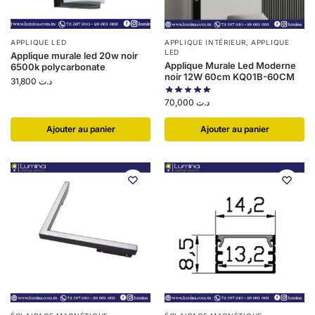
APPLIQUE LED
APPLIQUE INTÉRIEUR
,
APPLIQUE
LED
Applique murale led 20w noir
Applique Murale Led Moderne
6500k polycarbonate
noir 12W 60cm KQ01B-60CM
31,800
د.ت
70,000
د.ت
Ajouter au panier
Ajouter au panier