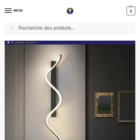
MENU
0
Recherche
Accueil
Applique LED
Applique led noire 60cm pour éclairage intérieur moderne
/
/