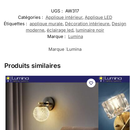
UGS :
AW317
Catégories :
Applique intérieur
,
Applique LED
Étiquettes :
applique murale
,
Décoration intérieure
,
Design
moderne
,
éclairage led
,
luminaire noir
Marque :
Lumina
Marque :
Lumina
Produits similaires