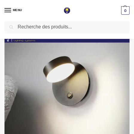
MENU
0
Recherche
Accueil
Applique LED
Applique intérieur
Applique Murale Moderne Led Noir AW317
/
/
/