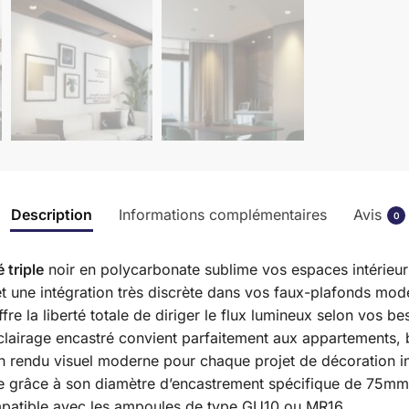
Description
Informations complémentaires
Avis
0
 triple
noir en polycarbonate sublime vos espaces intérieu
met une intégration très discrète dans vos faux-plafonds mod
ffre la liberté totale de diriger le flux lumineux selon vos be
clairage encastré convient parfaitement aux appartements, 
t un rendu visuel moderne pour chaque projet de décoration in
opre grâce à son diamètre d’encastrement spécifique de 75mm
mpatible avec les ampoules de type GU10 ou MR16.