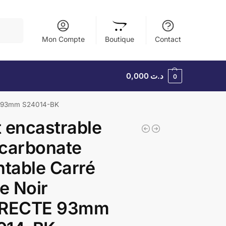
herche
Mon Compte
Boutique
Contact
0,000
د.ت
0
CTE 93mm S24014-BK
 encastrable
carbonate
ntable Carré
le Noir
IRECTE 93mm