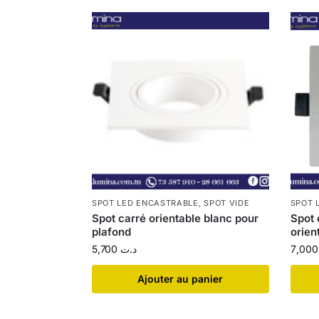
SPOT LED ENCASTRABLE
,
SPOT VIDE
SPOT 
Spot carré orientable blanc pour
Spot 
plafond
orien
5,700
د.ت
7
Ajouter au panier