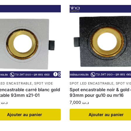
LED ENCASTRABLE
,
SPOT VIDE
SPOT LED ENCASTRABLE
,
SPOT VI
encastrable carré blanc gold
Spot encastrable noir & gold
table 93mm s21-01
93mm pour gu10 ou mr16
,000
د.ت
7,000
د.ت
Ajouter au panier
Ajouter au panier