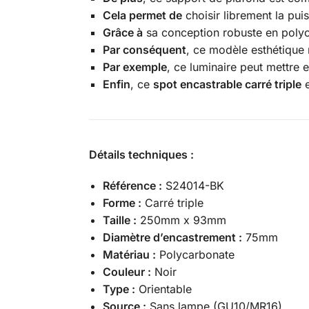
Cela permet de
choisir librement la pui
Grâce à
sa conception robuste en polycar
Par conséquent
, ce modèle esthétique 
Par exemple
, ce luminaire peut mettre 
Enfin
, ce
spot encastrable carré triple
e
Détails techniques :
Référence :
S24014-BK
Forme :
Carré triple
Taille :
250mm x 93mm
Diamètre d’encastrement :
75mm
Matériau :
Polycarbonate
Couleur :
Noir
Type :
Orientable
Source :
Sans lampe (GU10/MR16)