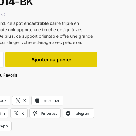
014-BK
د.
ord
, ce
spot encastrable carré triple
en
ate noir apporte une touche design à vos
De plus
, ce support orientable offre une grande
 pour diriger votre éclairage avec précision.
Ajouter au panier
au Favoris
book
X
Imprimer
dIn
X
Pinterest
Telegram
sApp