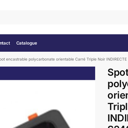
Rec
ntact
Catalogue
pot encastrable polycarbonate orientable Carré Triple Noir INDIRE
Spot
poly
orie
Trip
IND