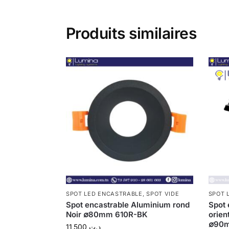
Produits similaires
SPOT LED ENCASTRABLE
,
SPOT VIDE
SPOT 
Spot encastrable Aluminium rond
Spot 
Noir ∅80mm 610R-BK
orien
∅90
11,500
د.ت