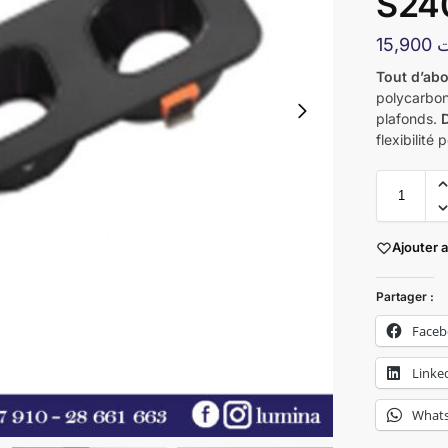
S24
15,900
ت
Tout d’ab
polycarbon
plafonds.
flexibilité
Ajouter 
Partager :
Face
Linke
What