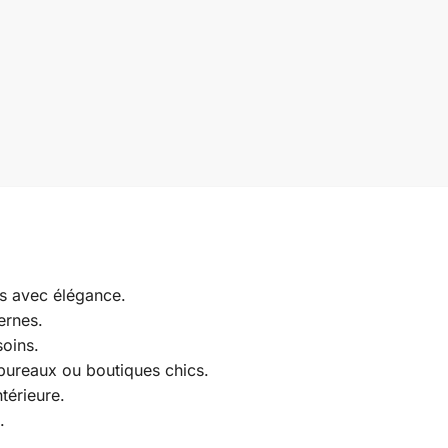
rs avec élégance.
ernes.
soins.
bureaux ou boutiques chics.
térieure.
.