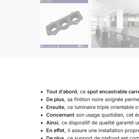
Tout d’abord
, ce
spot encastrable carré
De plus
, sa finition noire soignée per
Ensuite
, ce luminaire triple orientable o
Concernant
son usage quotidien, cet é
Ainsi
, ce dispositif de qualité garanti
En effet
, il assure une installation pr
De plus
, ce support de plafond est co