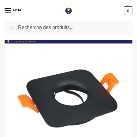
MENU
0
Recherche
Accueil
Spot LED encastrable
Spot vide
Spot encastrable Aluminium Carré Noir 85mm 632SBK
/
/
/