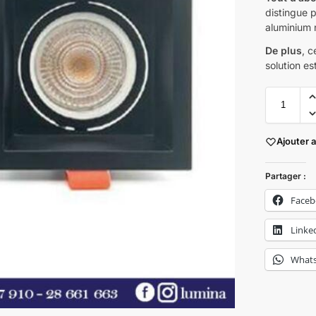
distingue p
aluminium n
De plus
, 
solution es
Ajouter 
Partager :
Face
Linke
What