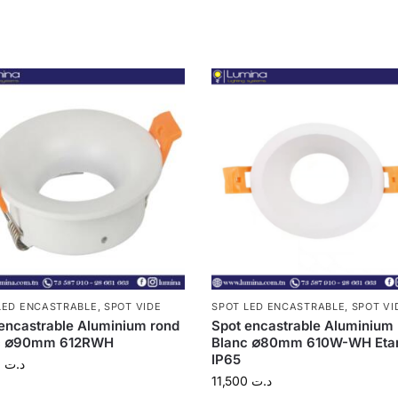
LED ENCASTRABLE
,
SPOT VIDE
SPOT LED ENCASTRABLE
,
SPOT VI
encastrable Aluminium rond
Spot encastrable Aluminium
c ∅90mm 612RWH
Blanc ∅80mm 610W-WH Eta
IP65
11,500
د.ت
11,500
د.ت