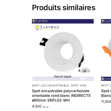
Produits similaires
Out of stock
SPOT LED ENCASTRABLE
,
SPOT VIDE
SPOT 
Spot encastrable polycarbonate
Spot 
orientable rond blanc INDIRECTE
Blan
∅90mm SRPL02-WH
4,500
د.ت