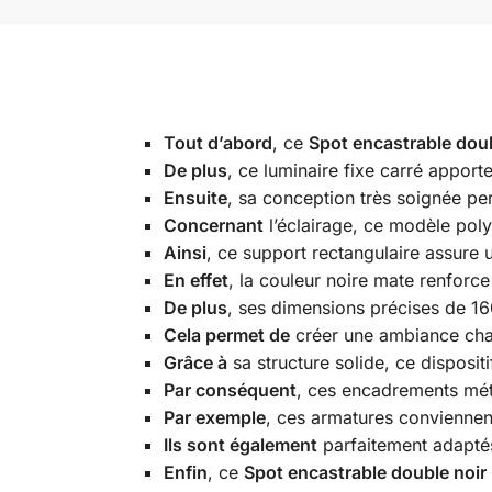
Tout d’abord
, ce
Spot encastrable doub
De plus
, ce luminaire fixe carré appor
Ensuite
, sa conception très soignée pe
Concernant
l’éclairage, ce modèle pol
Ainsi
, ce support rectangulaire assure 
En effet
, la couleur noire mate renforce
De plus
, ses dimensions précises de 1
Cela permet de
créer une ambiance chale
Grâce à
sa structure solide, ce disposit
Par conséquent
, ces encadrements méta
Par exemple
, ces armatures conviennen
Ils sont également
parfaitement adaptés
Enfin
, ce
Spot encastrable double noir