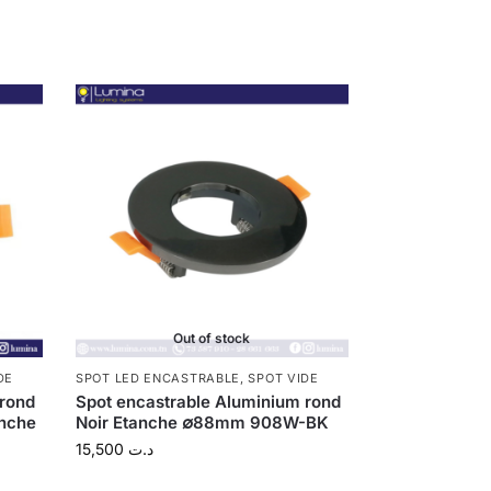
Out of stock
DE
SPOT LED ENCASTRABLE
,
SPOT VIDE
 rond
Spot encastrable Aluminium rond
nche
Noir Etanche ∅88mm 908W-BK
15,500
د.ت