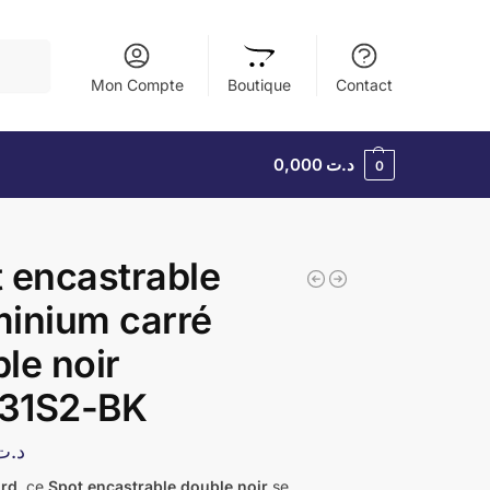
herche
Mon Compte
Boutique
Contact
0,000
د.ت
0
 encastrable
inium carré
le noir
31S2-BK
د.ت
ord
, ce
Spot encastrable double noir
se