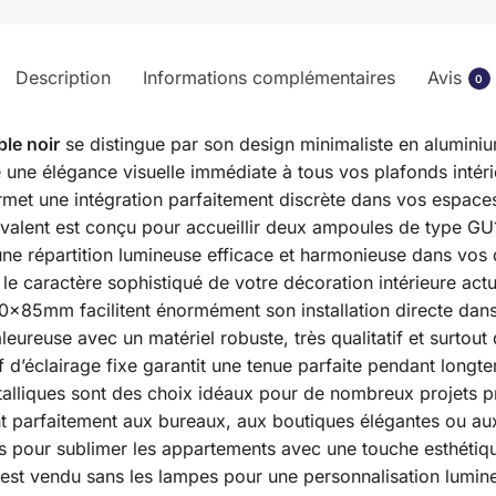
Description
Informations complémentaires
Avis
0
le noir
se distingue par son design minimaliste en aluminiu
te une élégance visuelle immédiate à tous vos plafonds inté
rmet une intégration parfaitement discrète dans vos espaces
yvalent est conçu pour accueillir deux ampoules de type G
une répartition lumineuse efficace et harmonieuse dans vos d
 le caractère sophistiqué de votre décoration intérieure actu
60x85mm facilitent énormément son installation directe dan
ureuse avec un matériel robuste, très qualitatif et surtout 
if d’éclairage fixe garantit une tenue parfaite pendant longt
lliques sont des choix idéaux pour de nombreux projets pr
t parfaitement aux bureaux, aux boutiques élégantes ou aux
 pour sublimer les appartements avec une touche esthétique
est vendu sans les lampes pour une personnalisation lumine