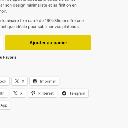
ar son design minimaliste et sa finition en
oir.
ce luminaire fixe carré de 160x85mm offre une
thétique idéale pour sublimer vos plafonds.
Ajouter au panier
au Favoris
book
X
Imprimer
dIn
X
Pinterest
Telegram
sApp