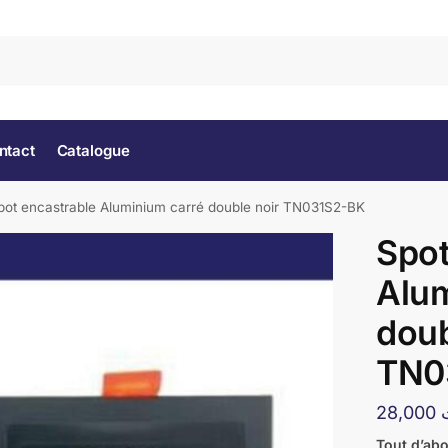
Rec
ntact
Catalogue
pot encastrable Aluminium carré double noir TN031S2-BK
Spot
Alum
doub
TN0
28,000
Tout d’ab