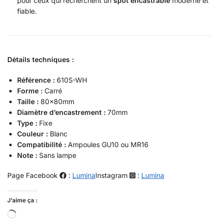
pour ceux qui recherchent un
spot encastrable
moderne et
fiable.
Détails techniques :
Référence :
610S-WH
Forme :
Carré
Taille :
80x80mm
Diamètre d’encastrement :
70mm
Type :
Fixe
Couleur :
Blanc
Compatibilité :
Ampoules GU10 ou MR16
Note :
Sans lampe
Page Facebook
:
Lumina
Instagram
:
Lumina
J’aime ça :