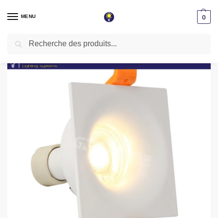
MENU
0
Recherche
Accueil
Spot LED encastrable
Spot vide
Spot encastrable Aluminium Carré Blanc 80mm 610S-WH
/
/
/