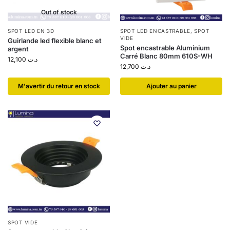
Out of stock
SPOT LED EN 3D
SPOT LED ENCASTRABLE
,
SPOT
VIDE
Guirlande led flexible blanc et
Spot encastrable Aluminium
argent
Carré Blanc 80mm 610S-WH
12,100
د.ت
12,700
د.ت
​M'avertir du retour en stock
Ajouter au panier
SPOT VIDE