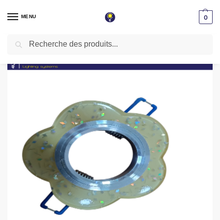
MENU
0
Recherche
Accueil
Spot LED encastrable
Spot Encastrable ACRILIC Fleure Taille Ø 9 cm Découpe 6 cm
/
/