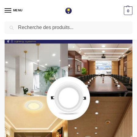
MENU
0
Recherche
Accueil
Spot LED encastrable
Spot led en verre
Spot LED SMD en verre encastrable 6W rond ∅100mm Lumière blanche 6500K
/
/
/