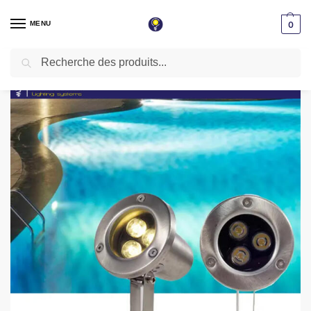
MENU
0
Recherche
Accueil
Spot LED encastrable
Spot au mur & Sol
Spot Cascade & Fontaine 12V Étanche IP68 BL-190-3W
/
/
/