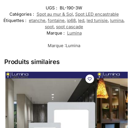
UGS :
BL-190-3W
Catégories :
Spot au mur & Sol
,
Spot LED encastrable
Étiquettes :
etanche
,
fontaine
,
ip68
,
led
,
led tunisie
,
lumina
,
spot
,
spot cascade
Marque :
Lumina
Marque :
Lumina
Produits similaires