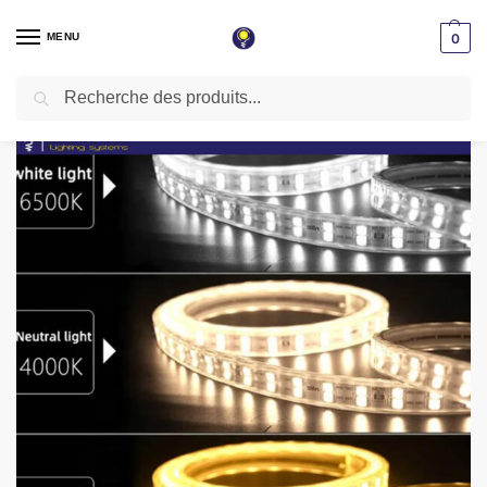
MENU
0
Recherche
Accueil
Tube light & Guirlande
Rouleau tube light guirlande 8mm 2835 SMD Adhésif 100 mètre sans fiche couleur Blanc
/
/