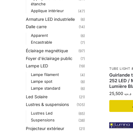
étanche
Applique intérieur
(47)
Armature LED industrielle
(6)
Dalle carre
(14)
Apparent
(6)
Encastrable
(7)
Éclairage magnétique
(97)
Foyer d'éclairage public
(7)
Lampe LED
(19)
TUBE LIGHT 
Lampe filament
Guirlande 
(4)
252 LED / 
Lampe spot
(8)
Lumière B
Lampe standard
(6)
25,500
د.ت
Led Solaire
(21)
Lustres & suspensions
(105)
Lustres Led
(65)
Suspensions
(38)
Projecteur extérieur
(21)