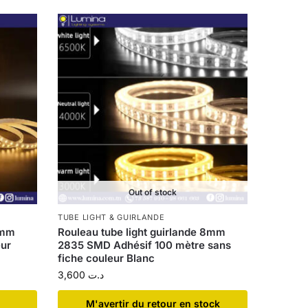
Out of stock
TUBE LIGHT & GUIRLANDE
8mm
Rouleau tube light guirlande 8mm
eur
2835 SMD Adhésif 100 mètre sans
fiche couleur Blanc
3,600
د.ت
​M'avertir du retour en stock