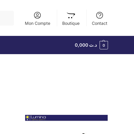
herche
Mon Compte
Boutique
Contact
0,000
د.ت
0