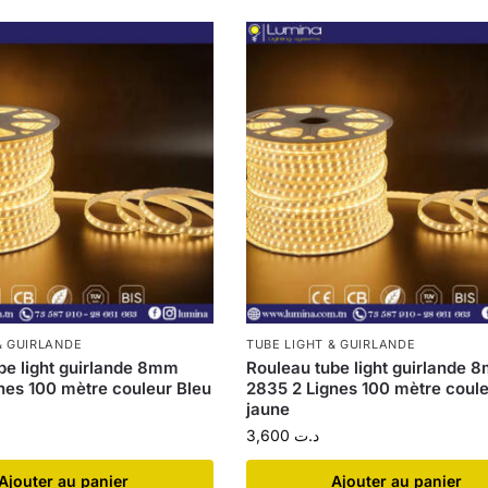
& GUIRLANDE
TUBE LIGHT & GUIRLANDE
be light guirlande 8mm
Rouleau tube light guirlande 
nes 100 mètre couleur Bleu
2835 2 Lignes 100 mètre coul
jaune
3,600
د.ت
Ajouter au panier
Ajouter au panier