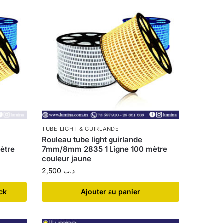
TUBE LIGHT & GUIRLANDE
Rouleau tube light guirlande
ètre
7mm/8mm 2835 1 Ligne 100 mètre
couleur jaune
2,500
د.ت
ock
Ajouter au panier