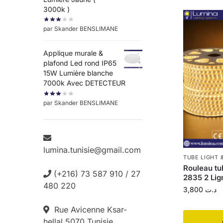
3000k )
par Skander BENSLIMANE
Applique murale &
plafond Led rond IP65
15W Lumière blanche
7000k Avec DETECTEUR
par Skander BENSLIMANE
lumina.tunisie@gmail.com
TUBE LIGHT 
Rouleau tu
(+216) 73 587 910 / 27
2835 2 Lig
480 220
3,800
د.ت
Rue Avicenne Ksar-
hellal 5070 Tunisie