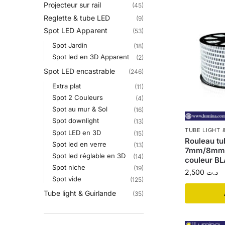
Projecteur sur rail
(45)
Reglette & tube LED
(9)
Spot LED Apparent
(53)
Spot Jardin
(18)
Spot led en 3D Apparent
(2)
Spot LED encastrable
(246)
Extra plat
(11)
Spot 2 Couleurs
(4)
Spot au mur & Sol
(16)
Spot downlight
(13)
TUBE LIGHT 
Spot LED en 3D
(15)
Rouleau tub
Spot led en verre
(13)
7mm/8mm 2
Spot led réglable en 3D
(14)
couleur B
Spot niche
(19)
2,500
د.ت
Spot vide
(125)
Tube light & Guirlande
(35)