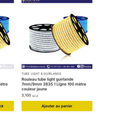
TUBE LIGHT & GUIRLANDE
Rouleau tube light guirlande
ètre
7mm/9mm 2835 1 Ligne 100 mètre
couleur jaune
3,100
د.ت
ock
Ajouter au panier