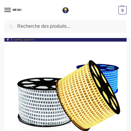
MENU
0
Recherche
Accueil
Tube light & Guirlande
Rouleau tube light guirlande 7mm/9mm 2835 1 Ligne 100 mètre couleur Blanche ( 6500K )
/
/