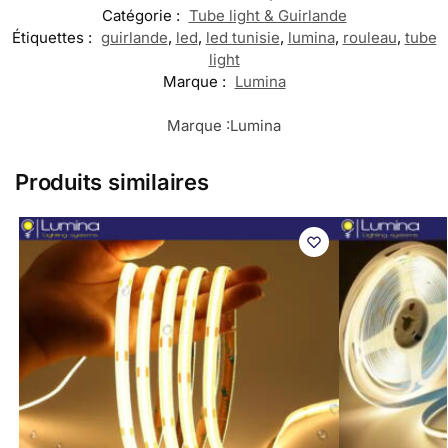
Catégorie :
Tube light & Guirlande
Étiquettes :
guirlande
,
led
,
led tunisie
,
lumina
,
rouleau
,
tube
light
Marque :
Lumina
Marque :
Lumina
Produits similaires