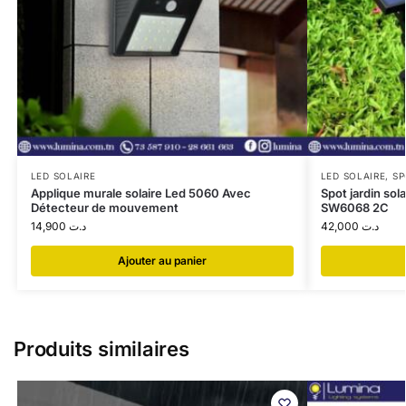
LED SOLAIRE
LED SOLAIRE
,
SP
Applique murale solaire Led 5060 Avec
Spot jardin so
Détecteur de mouvement
SW6068 2C
14,900
د.ت
42,000
د.ت
Ajouter au panier
Produits similaires