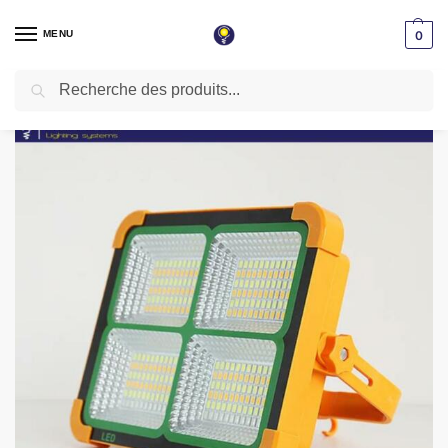
MENU
0
Recherche
Accueil
Led Solaire
Projecteur Led solaire / Usb 4800mah Taille 210*170*50mm ST-600
/
/