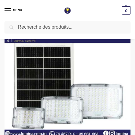
MENU
0
Recherche
Accueil
Led Solaire
Projecteur Led solaire / Usb 2400mah Taille 170*150*50mm ST-200
/
/