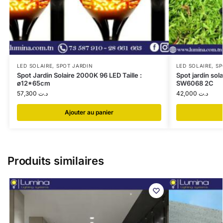
LED SOLAIRE
,
SPOT JARDIN
LED SOLAIRE
,
SP
Spot Jardin Solaire 2000K 96 LED Taille :
Spot jardin so
ø12*65cm
SW6068 2C
57,300
د.ت
42,000
د.ت
Ajouter au panier
Produits similaires