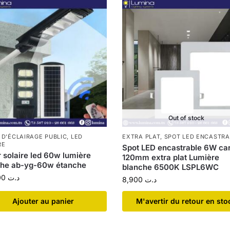
Out of stock
 D'ÉCLAIRAGE PUBLIC
,
LED
EXTRA PLAT
,
SPOT LED ENCASTRA
RE
Spot LED encastrable 6W ca
 solaire led 60w lumière
120mm extra plat Lumière
che ab-yg-60w étanche
blanche 6500K LSPL6WC
114,500
د.ت
8,900
د.ت
Ajouter au panier
​M'avertir du retour en sto