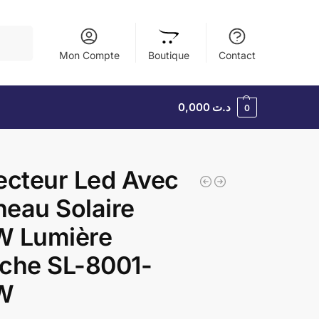
herche
Mon Compte
Boutique
Contact
0,000
د.ت
0
ecteur Led Avec
eau Solaire
W Lumière
che SL-8001-
W