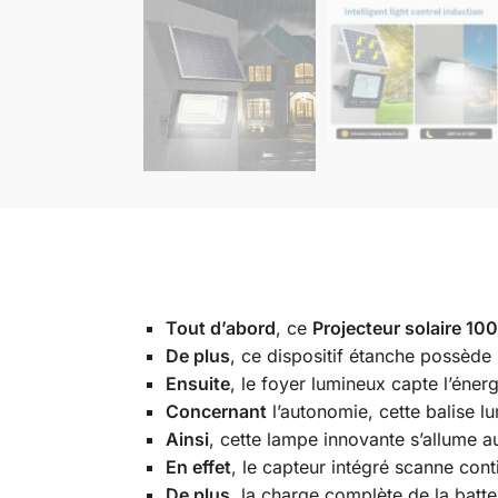
Tout d’abord
, ce
Projecteur solaire 10
De plus
, ce dispositif étanche possède 
Ensuite
, le foyer lumineux capte l’éner
Concernant
l’autonomie, cette balise l
Ainsi
, cette lampe innovante s’allume 
En effet
, le capteur intégré scanne con
De plus
, la charge complète de la batter