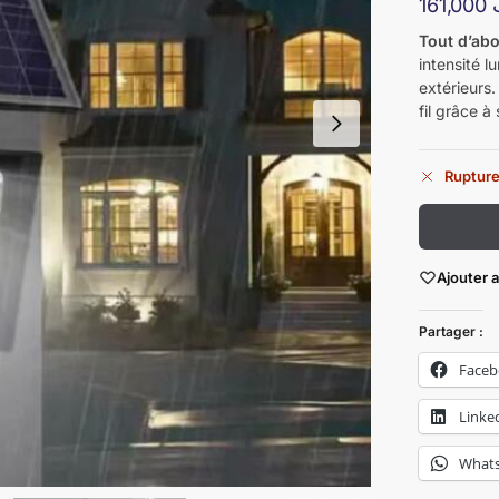
161,000
Tout d’ab
intensité 
extérieurs
fil grâce 
Rupture
Ajouter 
Partager :
Face
Linke
What