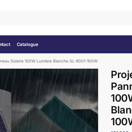
Rec
ntact
Catalogue
nneau Solaire 100W Lumière Blanche SL-8001-100W
Proj
Pann
100
Blan
100