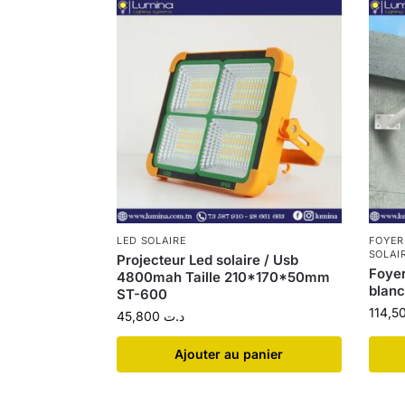
LED SOLAIRE
FOYER
SOLAI
Projecteur Led solaire / Usb
Foyer
4800mah Taille 210*170*50mm
blan
ST-600
45,800
د.ت
Ajouter au panier