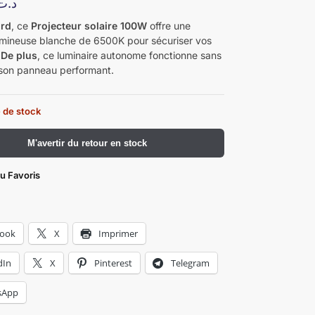
د.ت
ord
, ce
Projecteur solaire 100W
offre une
lumineuse blanche de 6500K pour sécuriser vos
.
De plus
, ce luminaire autonome fonctionne sans
à son panneau performant.
 de stock
​M'avertir du retour en stock
au Favoris
book
X
Imprimer
dIn
X
Pinterest
Telegram
sApp