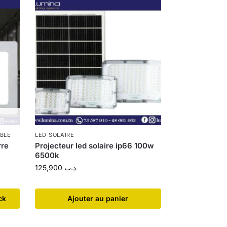
BLE
LED SOLAIRE
rre
Projecteur led solaire ip66 100w
6500k
125,900
د.ت
ck
Ajouter au panier