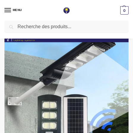
MENU
0
Recherche
Accueil
Led Solaire
Foyer Solaire Led 120W Lumière Blanche SRYG-120W
/
/