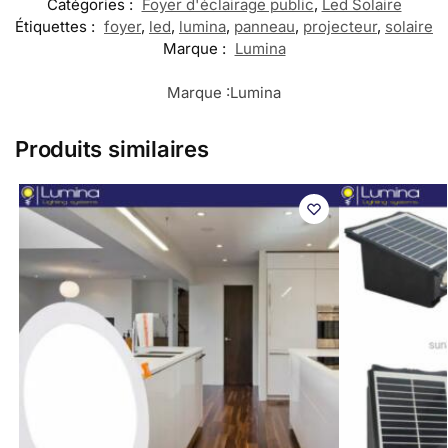
Catégories :
Foyer d'éclairage public
,
Led Solaire
Étiquettes :
foyer
,
led
,
lumina
,
panneau
,
projecteur
,
solaire
Marque :
Lumina
Marque :
Lumina
Produits similaires