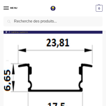
MENU
0
Recherche
Accueil
Éclairage magnétique
Profilé encastrable aluminium noir 3 mètres pxg-115cb-bk
/
/