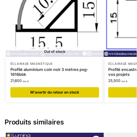
Out of stock
ÉCLAIRAGE MAGNÉTIQUE
ÉCLAIRAGE MAG
Profilé aluminium coin noir 3 mètres pxg-
Profilé encast
1616bbk
vos projets
21,600
د.ت
25,500
د.ت
​M'avertir du retour en stock
Produits similaires