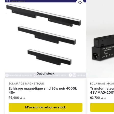
Out of stock
ÉCLAIRAGE MAGNÉTIQUE
ÉCLAIRAGE MAG
Éclairage magnétique smd 36w noir 4000k
Transformateu
48v
48V MAG-20
76,400
د.ت
63,700
د.ت
​M'avertir du retour en stock