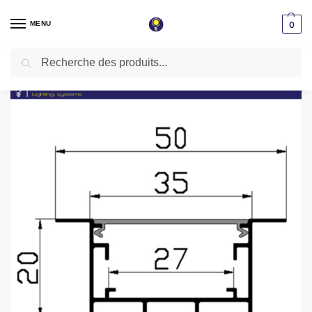
MENU
0
Recherche
Accueil
Éclairage magnétique
Profilé encastrable aluminium noir 3 mètres pxg-3520abk
/
/