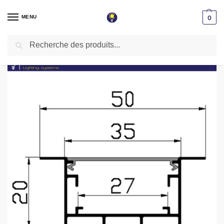
MENU
0
Recherche
Accueil
Éclairage magnétique
Profilé encastrable aluminium 3 mètres finition naturelle
/
/