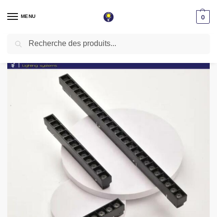
MENU
0
Recherche
Accueil
Éclairage magnétique
Eclairage magnétique cob 24w noir 4000k 48v
/
/