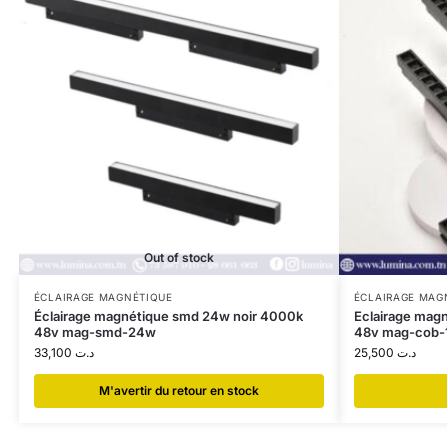
Out of stock
ÉCLAIRAGE MAGNÉTIQUE
ÉCLAIRAGE MAG
Éclairage magnétique smd 24w noir 4000k
Eclairage mag
48v mag-smd-24w
48v mag-cob-
33,100
د.ت
25,500
د.ت
​M'avertir du retour en stock