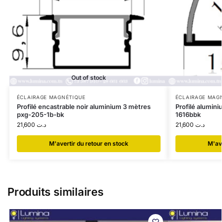
Out of stock
ÉCLAIRAGE MAGNÉTIQUE
ÉCLAIRAGE MAG
Profilé encastrable noir aluminium 3 mètres
Profilé alumini
pxg-205-1b-bk
1616bbk
21,600
د.ت
21,600
د.ت
​M'avertir du retour en stock
​M'av
Produits similaires