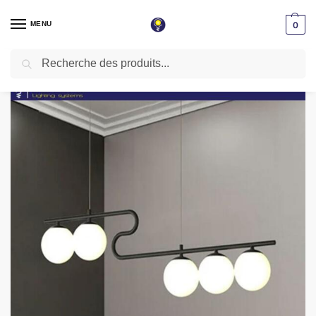
MENU
0
Recherche
Accueil
Lustres & suspensions
Lustres Led
Lustre linéaire noir décoratif kx103 de 100cm
/
/
/