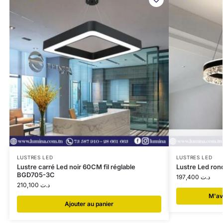
LUSTRES LED
LUSTRES LED
Lustre carré Led noir 60CM fil réglable
Lustre Led ro
BGD705-3C
197,400
د.ت
210,100
د.ت
​M'av
Ajouter au panier