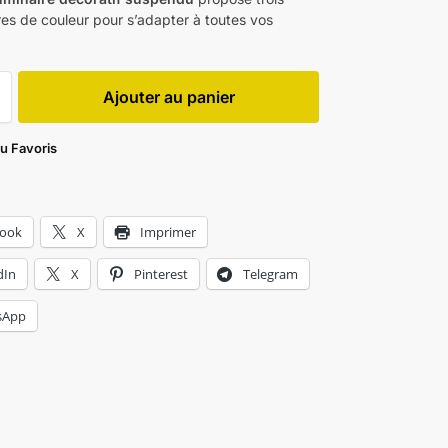
es de couleur pour s’adapter à toutes vos
Ajouter au panier
au Favoris
book
X
Imprimer
dIn
X
Pinterest
Telegram
sApp