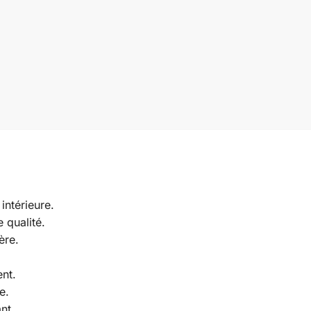
ntérieure.
 qualité.
ère.
nt.
e.
nt.