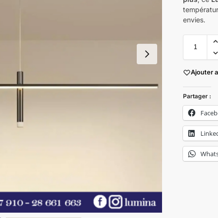
températur
envies.
Ajouter 
Partager :
Face
Linke
What