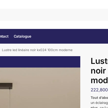
Rec
ntact
Catalogue
Lustre led linéaire noir kx024 100cm moderne
Lust
noir
mod
2
Tout d’ab
un éclaira
plus
, ce
L