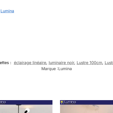
:
Lumina
ettes :
éclairage linéaire
,
luminaire noir
,
Lustre 100cm
,
Lust
Marque :
Lumina