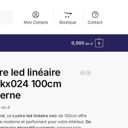
herche
Mon Compte
Boutique
Contact
0,000
د.ت
0
re led linéaire
 kx024 100cm
erne
22,800
د.ت
ord
, ce
Lustre led linéaire noir
de 100cm offre
ge moderne et performant pour votre intérieur.
De
uminaire décoratif suspendu
propose trois