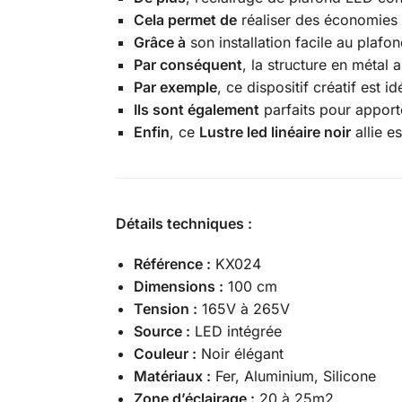
Cela permet de
réaliser des économies 
Grâce à
son installation facile au plaf
Par conséquent
, la structure en métal
Par exemple
, ce dispositif créatif est i
Ils sont également
parfaits pour appor
Enfin
, ce
Lustre led linéaire noir
allie e
Détails techniques :
Référence :
KX024
Dimensions :
100 cm
Tension :
165V à 265V
Source :
LED intégrée
Couleur :
Noir élégant
Matériaux :
Fer, Aluminium, Silicone
Zone d’éclairage :
20 à 25m2